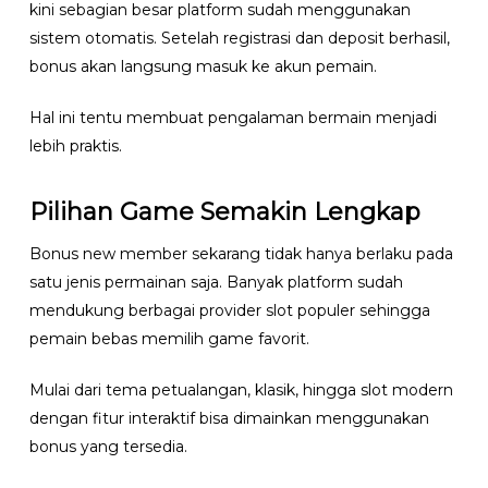
kini sebagian besar platform sudah menggunakan
sistem otomatis. Setelah registrasi dan deposit berhasil,
bonus akan langsung masuk ke akun pemain.
Hal ini tentu membuat pengalaman bermain menjadi
lebih praktis.
Pilihan Game Semakin Lengkap
Bonus new member sekarang tidak hanya berlaku pada
satu jenis permainan saja. Banyak platform sudah
mendukung berbagai provider slot populer sehingga
pemain bebas memilih game favorit.
Mulai dari tema petualangan, klasik, hingga slot modern
dengan fitur interaktif bisa dimainkan menggunakan
bonus yang tersedia.