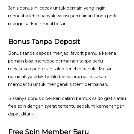
Jenis bonus ini cocok untuk pemain yang ingin
mencoba lebih banyak variasi permainan tanpa perlu
mengeluarkan modal besar.
Bonus Tanpa Deposit
Bonus tanpa deposit menjadi favorit pemula karena
pemain bisa mencoba permainan tanpa perlu
melakukan pengisian saldo terlebih dahulu. Meski
nominalnya tidak terlalu besar, promo ini cukup
membantu untuk mengenal sistem permainan.
Biasanya bonus diberikan dalam bentuk saldo gratis atau
free spin dengan syarat tertentu sebelum kemenangan
dapat ditarik.
Free Spin Member Baru