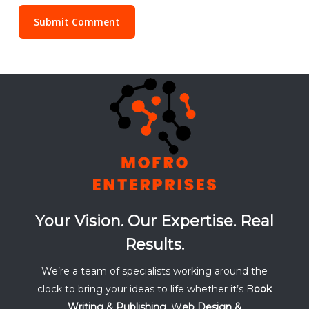
Your Vision. Our Expertise. Real
Results.
We’re a team of specialists working around the
clock to bring your ideas to life whether it’s B
ook
Writing & Publishing
, W
eb Design &