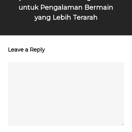
untuk Pengalaman Bermain
yang Lebih Terarah
Leave a Reply