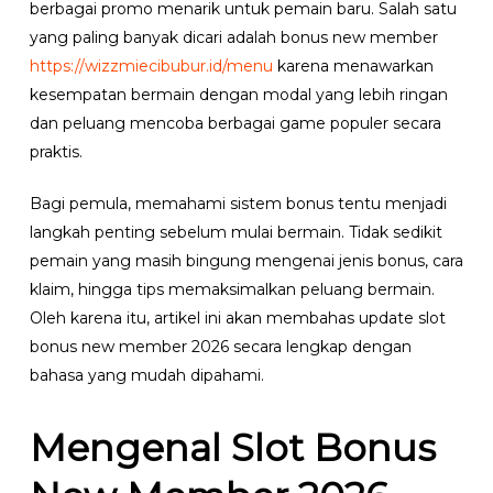
berbagai promo menarik untuk pemain baru. Salah satu
yang paling banyak dicari adalah bonus new member
https://wizzmiecibubur.id/menu
karena menawarkan
kesempatan bermain dengan modal yang lebih ringan
dan peluang mencoba berbagai game populer secara
praktis.
Bagi pemula, memahami sistem bonus tentu menjadi
langkah penting sebelum mulai bermain. Tidak sedikit
pemain yang masih bingung mengenai jenis bonus, cara
klaim, hingga tips memaksimalkan peluang bermain.
Oleh karena itu, artikel ini akan membahas update slot
bonus new member 2026 secara lengkap dengan
bahasa yang mudah dipahami.
Mengenal Slot Bonus